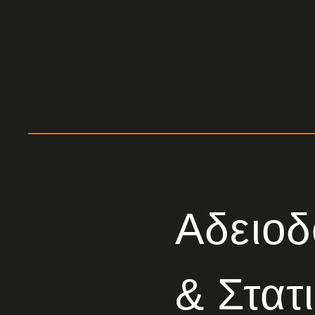
Αδειοδ
& Στατ