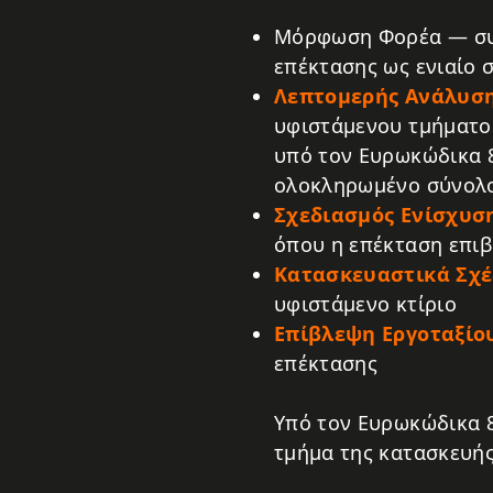
Μόρφωση Φορέα — συν
επέκτασης ως ενιαίο 
Λεπτομερής Ανάλυσ
υφιστάμενου τμήματος
υπό τον Ευρωκώδικα 8
ολοκληρωμένο σύνολ
Σχεδιασμός Ενίσχυσ
όπου η επέκταση επιβ
Κατασκευαστικά Σχέ
υφιστάμενο κτίριο
Επίβλεψη Εργοταξίο
επέκτασης
Υπό τον Ευρωκώδικα 8
τμήμα της κατασκευής