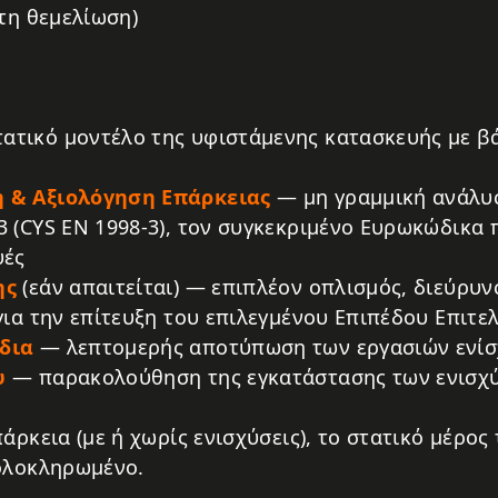
 τη θεμελίωση)
τικό μοντέλο της υφιστάμενης κατασκευής με βά
 & Αξιολόγηση Επάρκειας
— μη γραμμική ανάλυσ
 (CYS EN 1998-3), τον συγκεκριμένο Ευρωκώδικα π
υές
ης
(εάν απαιτείται) — επιπλέον οπλισμός, διεύρυν
για την επίτευξη του επιλεγμένου Επιπέδου Επιτε
δια
— λεπτομερής αποτύπωση των εργασιών ενί
υ
— παρακολούθηση της εγκατάστασης των ενισχ
άρκεια (με ή χωρίς ενισχύσεις), το στατικό μέρος
 ολοκληρωμένο.