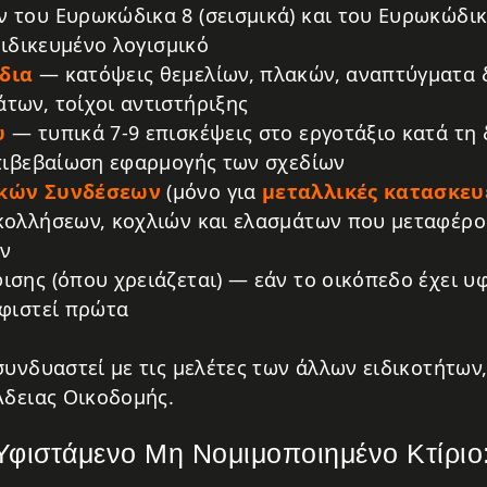
του Ευρωκώδικα 8 (σεισμικά) και του Ευρωκώδικ
ειδικευμένο λογισμικό
δια
— κατόψεις θεμελίων, πλακών, αναπτύγματα 
ων, τοίχοι αντιστήριξης
υ
— τυπικά 7-9 επισκέψεις στο εργοτάξιο κατά τη 
πιβεβαίωση εφαρμογής των σχεδίων
ικών Συνδέσεων
(μόνο για
μεταλλικές κατασκευ
κολλήσεων, κοχλιών και ελασμάτων που μεταφέρο
ων
σης (όπου χρειάζεται) — εάν το οικόπεδο έχει υ
φιστεί πρώτα
υνδυαστεί με τις μελέτες των άλλων ειδικοτήτων,
Άδειας Οικοδομής.
φιστάμενο Μη Νομιμοποιημένο Κτίριο: