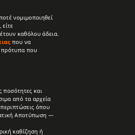
ποτέ νομιμοποιηθεί
 είτε
θέτουν καθόλου άδεια.
ειας
που να
ά πρότυπα που
ς ποσότητες και
σιμα από τα αρχεία
ς περιπτώσεις όπου
Στατική Αποτύπωση —
ρική καθίζηση ή