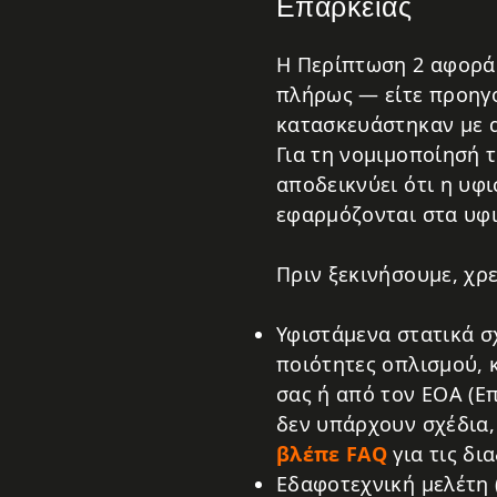
Επάρκειας
Η Περίπτωση 2 αφορά 
πλήρως — είτε προηγ
κατασκευάστηκαν με α
Για τη νομιμοποίησή 
αποδεικνύει ότι η υφ
εφαρμόζονται στα υφι
Πριν ξεκινήσουμε, χρ
Υφιστάμενα στατικά σχ
ποιότητες οπλισμού, 
σας ή από τον ΕΟΑ (Ε
δεν υπάρχουν σχέδια,
βλέπε FAQ
για τις δι
Εδαφοτεχνική μελέτη 