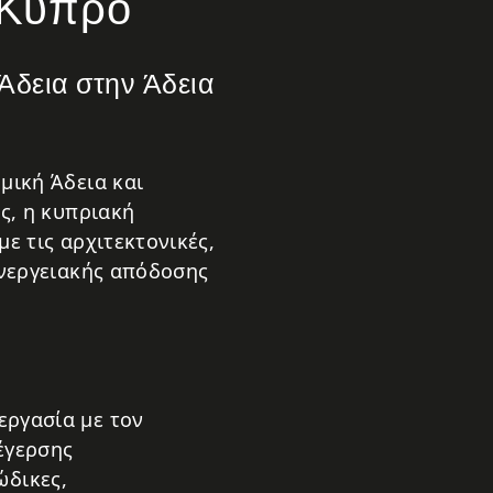
 Κύπρο
Άδεια στην Άδεια
μική Άδεια και
ς, η κυπριακή
ε τις αρχιτεκτονικές,
ενεργειακής απόδοσης
ργασία με τον
έγερσης
δικες,