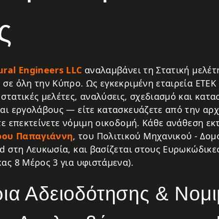
ς
ural Engineers LLC
αναλαμβάνει τη Στατική μελέτ
 σε όλη την Κύπρο. Ως εγκεκριμένη εταιρεία ΕΤΕΚ 
στατικές μελέτες, αναλύσεις, σχεδιασμό και κατα
και εργολάβους — είτε κατασκευάζετε από την αρχή
τε επεκτείνετε νόμιμη οικοδομή. Κάθε ανάθεση εκ
ου Παπαγιάννη
, του Πολιτικού Μηχανικού - Δο
id στη Λευκωσία, και βασίζεται στους Ευρωκώδικε
ας 8 Μέρος 3 για υφιστάμενα).
ρια Αδειοδότησης & Νομ